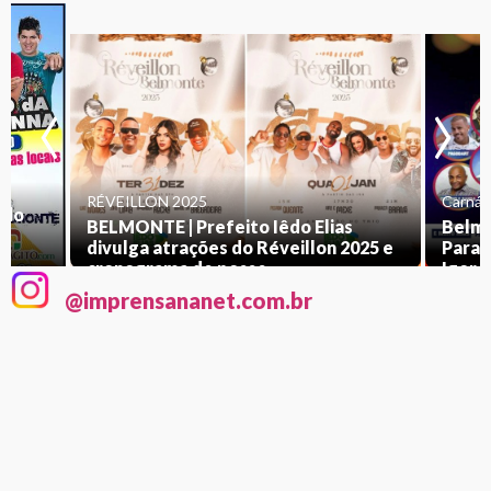
‹
›
RÉVEILLON 2025
Carnáv
 do
BELMONTE | Prefeito Iêdo Elias
Belmo
divulga atrações do Réveillon 2025 e
Paran
cronograma de posse
Igor 
@imprensananet.com.br