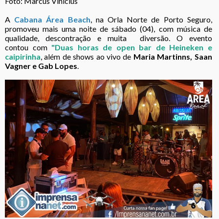
Foto: Marcus Vinicius
A
Cabana Área Beach
, na Orla Norte de Porto Seguro,
promoveu mais uma noite de sábado (04), com música de
qualidade, descontração e muita diversão. O evento
contou com
"Duas horas de open bar de Heineken e
caipirinha
, além de shows ao vivo de
Maria Martinns, Saan
Vagner e Gab Lopes
.