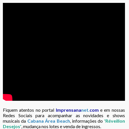
Fiquem atentos no portal
Imprensana
net.
com
e em nossas
Redes Sociais para acompanhar as novidades e shows
musicais da
Cabana Área Beach
, informações do
'Réveillon
Desejos'
, mudança nos lotes e venda de ingressos.